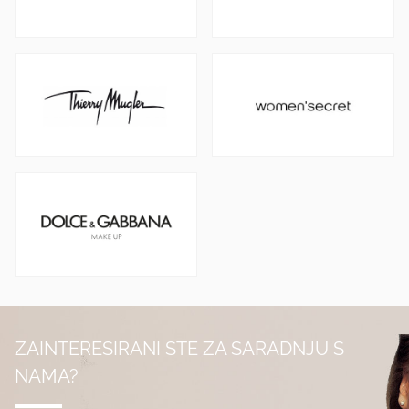
ZAINTERESIRANI STE ZA SARADNJU S
NAMA?