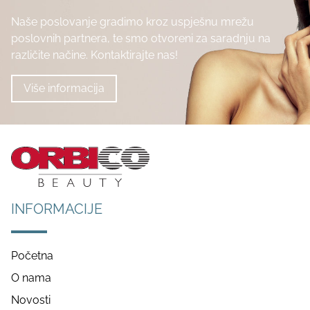
Naše poslovanje gradimo kroz uspješnu mrežu
poslovnih partnera, te smo otvoreni za saradnju na
različite načine. Kontaktirajte nas!
Više informacija
INFORMACIJE
Početna
O nama
Novosti