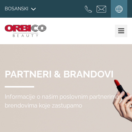
BOSANSKI
PARTNERI & BRANDOVI
Informacije o našim poslovnim partnerima i
brendovima koje zastupamo